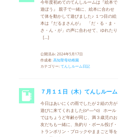
今年度初めてのてんしルームは『絵本で
遊ぼう』 親子で一緒に、絵本に合わせ
て体を動かして遊びました♪ １つ目の絵
本は『だるまさんが』 「だ・る・ま・
さ・ん・が」の声に合わせて、ゆれたり
[…]
公開済み: 2024年5月17日
作成者:
高知聖母幼稚園
カテゴリー:
てんしルーム日記
７月１１日（木）てんしルーム
今日はあいにくの雨でしたが２組の方が
遊びに来てくれました(o^―^o) ホール
ではちょうど年齢が同じ、満３歳児のお
友だちも一緒に、魚釣り・ボール投げ・
トランポリン・ブロックやままごと等を